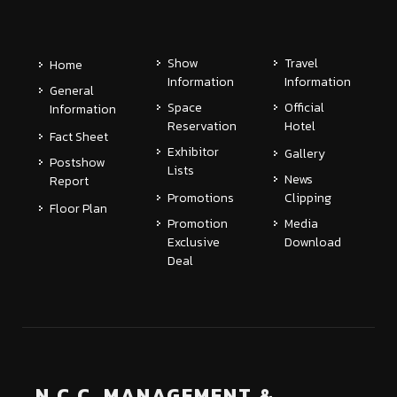
Show
Travel
Home
Information
Information
General
Space
Official
Information
Reservation
Hotel
Fact Sheet
Exhibitor
Gallery
Postshow
Lists
News
Report
Promotions
Clipping
Floor Plan
Promotion
Media
Exclusive
Download
Deal
N.C.C. MANAGEMENT &