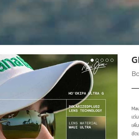
G
Bo
Mau
เด่
เพิ
ชัด