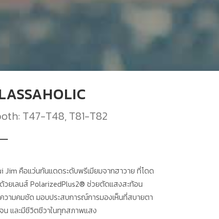
LASSAHOLIC
oth: T47-T48, T81-T82
i Jim คือแว่นกันแดดระดับพรีเมียมจากฮาวาย ที่โดด
นด้วยเลนส์ PolarizedPlus2® ช่วยตัดแสงสะท้อน
่มความคมชัด มอบประสบการณ์การมองเห็นที่สบายตา
เจน และมีชีวิตชีวาในทุกสภาพแสง